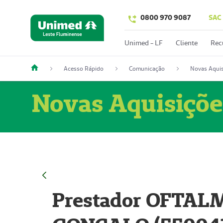
0800 970 9087
SAC
Unimed - LF
Cliente
Rec
Acesso Rápido
Comunicação
Novas Aquis
Novas Aquisiçõe
Prestador OFTAL