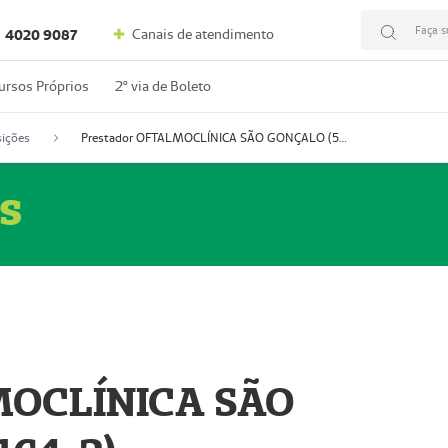
Faça s
Canais de atendimento
4020 9087
ursos Próprios
2º via de Boleto
ições
Prestador OFTALMOCLÍNICA SÃO GONÇALO (55004164-2)
s
MOCLÍNICA SÃO