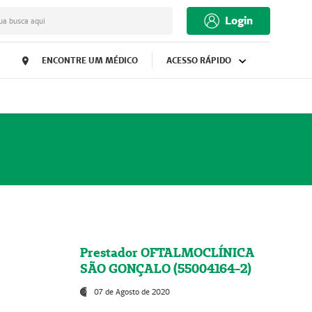
Login
ua busca aqui
ENCONTRE UM MÉDICO
ACESSO RÁPIDO
Prestador OFTALMOCLÍNICA
SÃO GONÇALO (55004164-2)
07 de Agosto de 2020