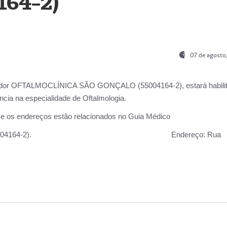
164-2)
07 de agosto
ador OFTALMOCLÍNICA SÃO GONÇALO (55004164-2), estará habili
cia na especialidade de Oftalmologia.
 e os endereços estão relacionados no Guia Médico
 GONÇALO (55004164-2).
Endereço:
Rua