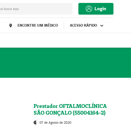
Login
ua busca aqui
ENCONTRE UM MÉDICO
ACESSO RÁPIDO
Prestador OFTALMOCLÍNICA
SÃO GONÇALO (55004164-2)
07 de Agosto de 2020