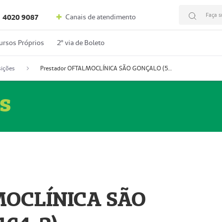
Faça s
Canais de atendimento
4020 9087
ursos Próprios
2º via de Boleto
ições
Prestador OFTALMOCLÍNICA SÃO GONÇALO (55004164-2)
s
MOCLÍNICA SÃO