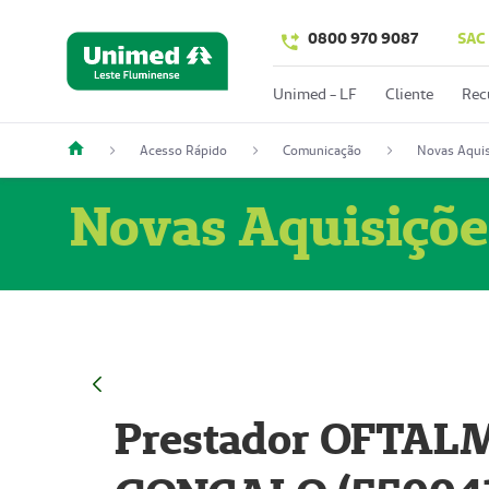
0800 970 9087
SAC
Unimed - LF
Cliente
Rec
Acesso Rápido
Comunicação
Novas Aquis
Novas Aquisiçõe
Prestador OFTAL