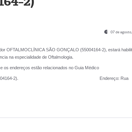
164-2)
07 de agosto
ador OFTALMOCLÍNICA SÃO GONÇALO (55004164-2), estará habili
cia na especialidade de Oftalmologia.
 e os endereços estão relacionados no Guia Médico
 GONÇALO (55004164-2).
Endereço:
Rua