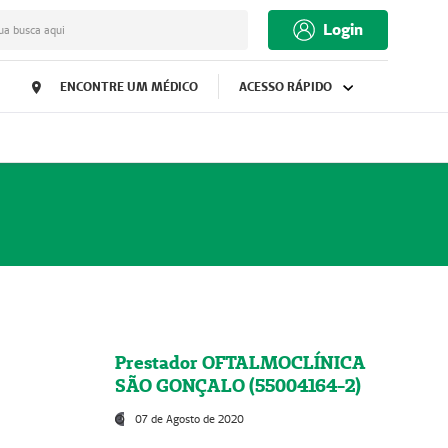
Login
ua busca aqui
ENCONTRE UM MÉDICO
ACESSO RÁPIDO
Prestador OFTALMOCLÍNICA
SÃO GONÇALO (55004164-2)
07 de Agosto de 2020