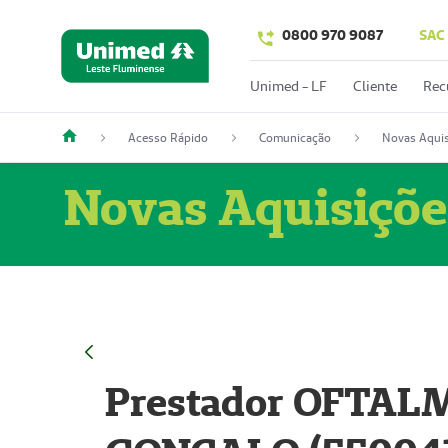
0800 970 9087
SAC
Unimed - LF
Cliente
Rec
Acesso Rápido
Comunicação
Novas Aquis
Novas Aquisiçõe
Prestador OFTAL