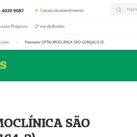
Faça s
Canais de atendimento
4020 9087
ursos Próprios
2º via de Boleto
ições
Prestador OFTALMOCLÍNICA SÃO GONÇALO (55004164-2)
s
MOCLÍNICA SÃO