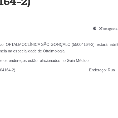
164-2)
07 de agosto
ador OFTALMOCLÍNICA SÃO GONÇALO (55004164-2), estará habili
cia na especialidade de Oftalmologia.
 e os endereços estão relacionados no Guia Médico
 GONÇALO (55004164-2).
Endereço:
Rua