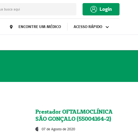
Login
ua busca aqui
ENCONTRE UM MÉDICO
ACESSO RÁPIDO
Prestador OFTALMOCLÍNICA
SÃO GONÇALO (55004164-2)
07 de Agosto de 2020