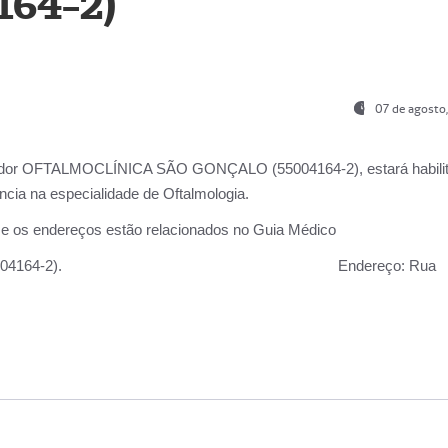
164-2)
07 de agosto
ador OFTALMOCLÍNICA SÃO GONÇALO (55004164-2), estará habili
cia na especialidade de Oftalmologia.
 e os endereços estão relacionados no Guia Médico
 GONÇALO (55004164-2).
Endereço:
Rua