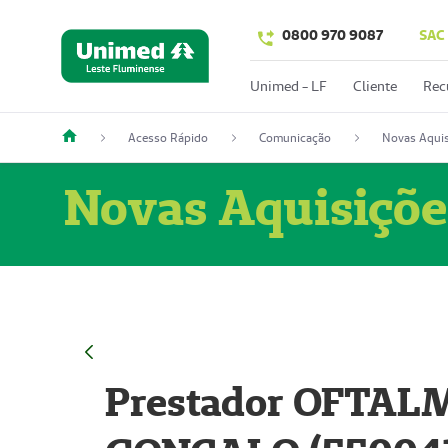
0800 970 9087
SAC
Unimed - LF
Cliente
Rec
Acesso Rápido
Comunicação
Novas Aquis
Novas Aquisiçõe
Prestador OFTAL