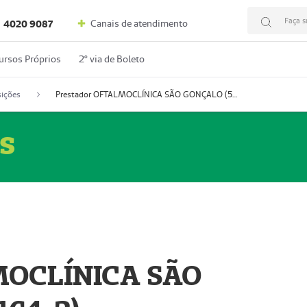
Faça s
Canais de atendimento
4020 9087
ursos Próprios
2º via de Boleto
ições
Prestador OFTALMOCLÍNICA SÃO GONÇALO (55004164-2)
s
MOCLÍNICA SÃO