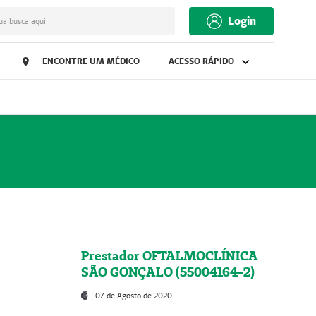
Login
ua busca aqui
ENCONTRE UM MÉDICO
ACESSO RÁPIDO
Prestador OFTALMOCLÍNICA
SÃO GONÇALO (55004164-2)
07 de Agosto de 2020