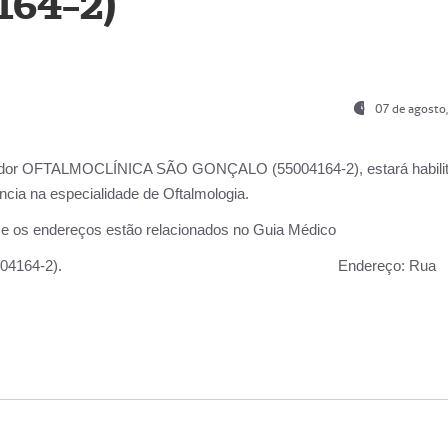
164-2)
07 de agosto
ador OFTALMOCLÍNICA SÃO GONÇALO (55004164-2), estará habili
cia na especialidade de Oftalmologia.
 e os endereços estão relacionados no Guia Médico
 GONÇALO (55004164-2).
Endereço:
Rua