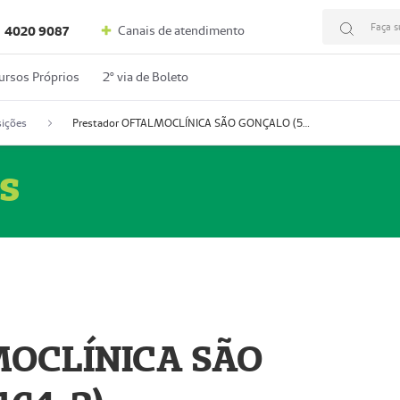
Faça s
Canais de atendimento
4020 9087
ursos Próprios
2º via de Boleto
ições
Prestador OFTALMOCLÍNICA SÃO GONÇALO (55004164-2)
s
MOCLÍNICA SÃO