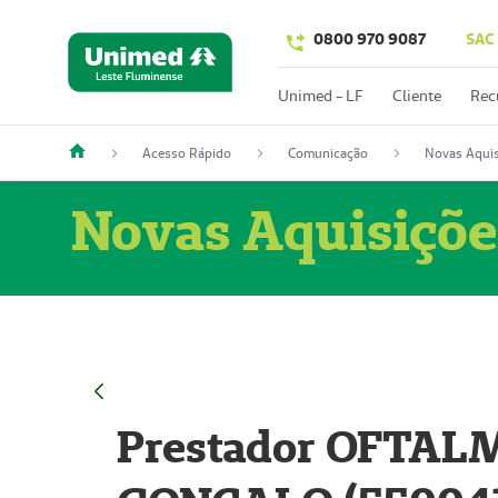
0800 970 9087
SAC
Unimed - LF
Cliente
Rec
Acesso Rápido
Comunicação
Novas Aquis
Novas Aquisiçõe
Prestador OFTAL