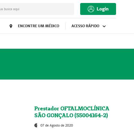
Login
ua busca aqui
ENCONTRE UM MÉDICO
ACESSO RÁPIDO
Prestador OFTALMOCLÍNICA
SÃO GONÇALO (55004164-2)
07 de Agosto de 2020