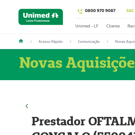
0800 970 9087
SAC
Unimed - LF
Cliente
Rec
Acesso Rápido
Comunicação
Novas Aquis
Novas Aquisiçõe
Prestador OFTAL