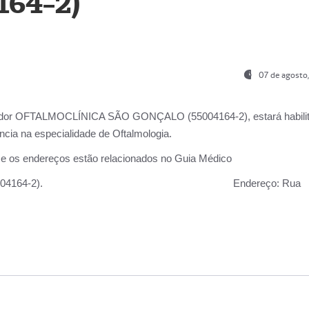
164-2)
07 de agosto
ador OFTALMOCLÍNICA SÃO GONÇALO (55004164-2), estará habili
cia na especialidade de Oftalmologia.
 e os endereços estão relacionados no Guia Médico
 GONÇALO (55004164-2).
Endereço:
Rua