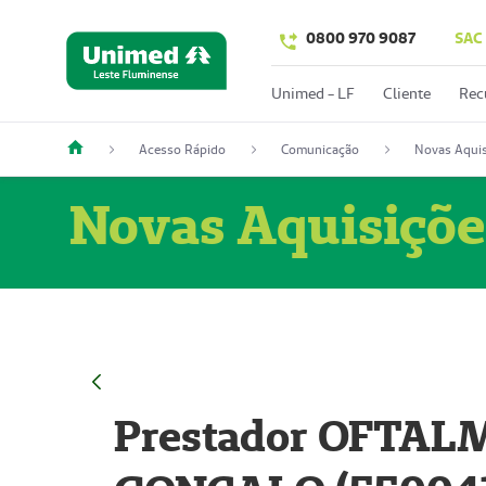
0800 970 9087
SAC
Unimed - LF
Cliente
Rec
Acesso Rápido
Comunicação
Novas Aquis
Novas Aquisiçõe
Prestador OFTAL