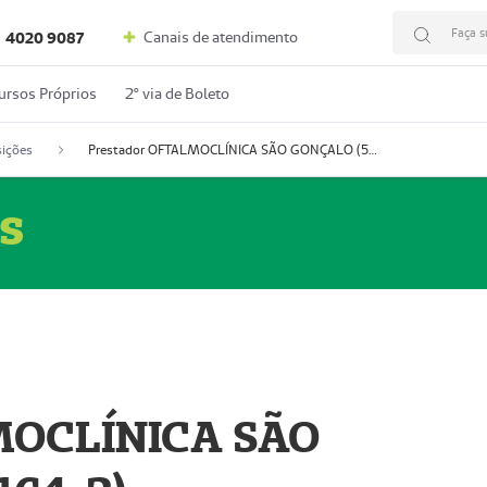
Faça s
Canais de atendimento
4020 9087
ursos Próprios
2º via de Boleto
ições
Prestador OFTALMOCLÍNICA SÃO GONÇALO (55004164-2)
s
MOCLÍNICA SÃO