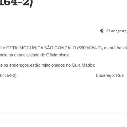
164-2)
07 de agosto
ador OFTALMOCLÍNICA SÃO GONÇALO (55004164-2), estará habili
cia na especialidade de Oftalmologia.
 e os endereços estão relacionados no Guia Médico
 GONÇALO (55004164-2).
Endereço:
Rua