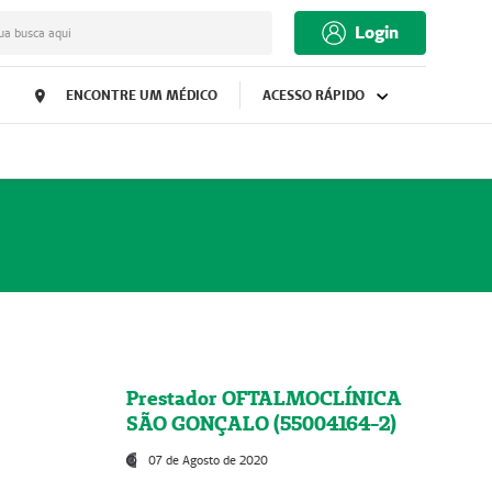
Login
ua busca aqui
ENCONTRE UM MÉDICO
ACESSO RÁPIDO
Prestador OFTALMOCLÍNICA
SÃO GONÇALO (55004164-2)
07 de Agosto de 2020