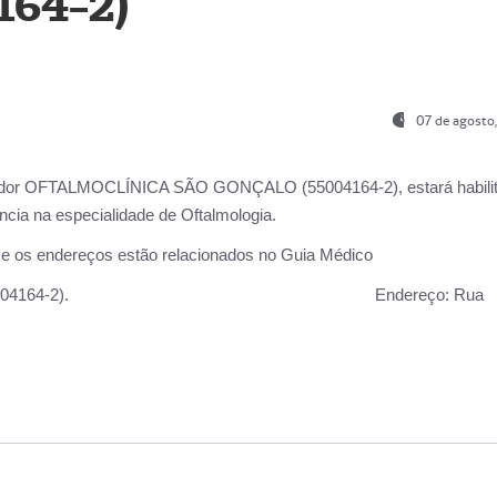
164-2)
07 de agosto
ador OFTALMOCLÍNICA SÃO GONÇALO (55004164-2), estará habili
cia na especialidade de Oftalmologia.
 e os endereços estão relacionados no Guia Médico
 GONÇALO (55004164-2).
Endereço:
Rua