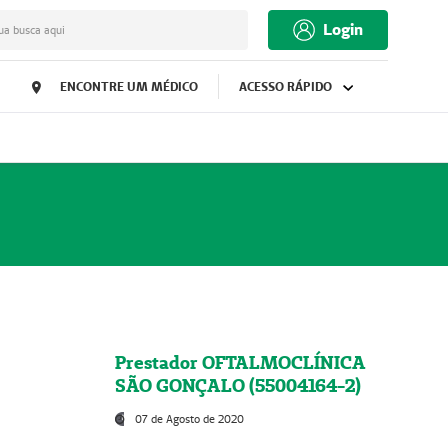
Login
ua busca aqui
ENCONTRE UM MÉDICO
ACESSO RÁPIDO
Prestador OFTALMOCLÍNICA
SÃO GONÇALO (55004164-2)
07 de Agosto de 2020