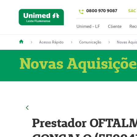
0800 970 9087
SAC
Unimed - LF
Cliente
Rec
Acesso Rápido
Comunicação
Novas Aquis
Novas Aquisiçõe
Prestador OFTAL