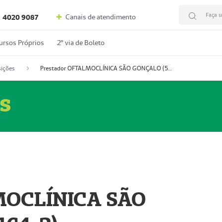
Faça s
Canais de atendimento
4020 9087
ursos Próprios
2º via de Boleto
ições
Prestador OFTALMOCLÍNICA SÃO GONÇALO (55004164-2)
s
MOCLÍNICA SÃO