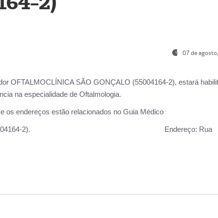
164-2)
07 de agosto
ador OFTALMOCLÍNICA SÃO GONÇALO (55004164-2), estará habili
cia na especialidade de Oftalmologia.
 e os endereços estão relacionados no Guia Médico
 GONÇALO (55004164-2).
Endereço:
Rua