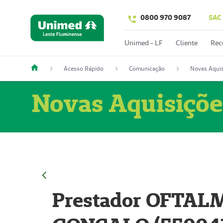
0800 970 9087
SAC
Unimed - LF
Cliente
Rec
Acesso Rápido
Comunicação
Novas Aquis
Novas Aquisiçõe
Prestador OFTAL