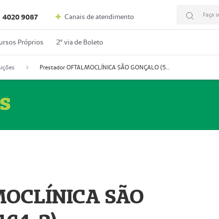
Faça s
Canais de atendimento
4020 9087
ursos Próprios
2º via de Boleto
ições
Prestador OFTALMOCLÍNICA SÃO GONÇALO (55004164-2)
s
MOCLÍNICA SÃO