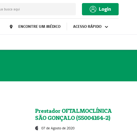
Login
ua busca aqui
ENCONTRE UM MÉDICO
ACESSO RÁPIDO
Prestador OFTALMOCLÍNICA
SÃO GONÇALO (55004164-2)
07 de Agosto de 2020