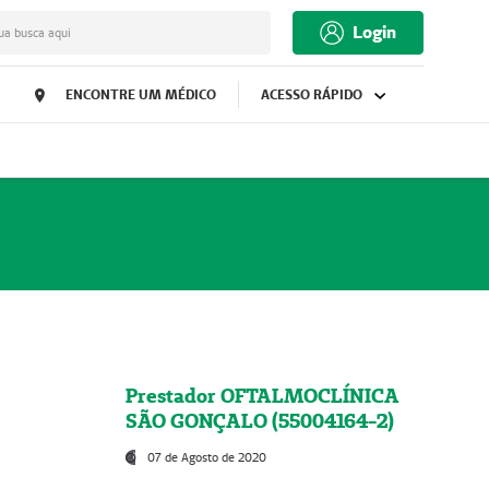
Login
ua busca aqui
ENCONTRE UM MÉDICO
ACESSO RÁPIDO
Prestador OFTALMOCLÍNICA
SÃO GONÇALO (55004164-2)
07 de Agosto de 2020