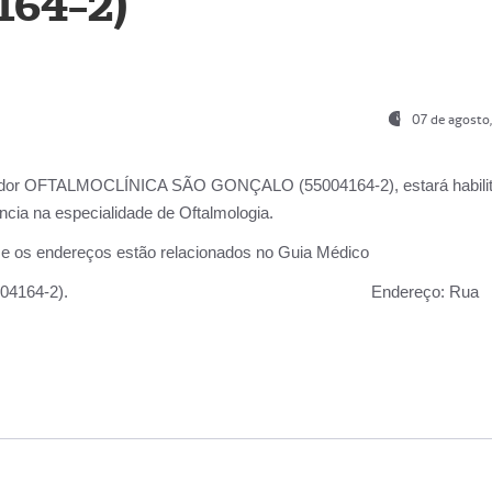
164-2)
07 de agosto
ador OFTALMOCLÍNICA SÃO GONÇALO (55004164-2), estará habili
cia na especialidade de Oftalmologia.
 e os endereços estão relacionados no Guia Médico
 GONÇALO (55004164-2).
Endereço:
Rua