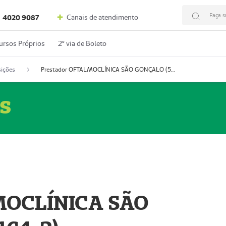
Faça s
Canais de atendimento
4020 9087
ursos Próprios
2º via de Boleto
ições
Prestador OFTALMOCLÍNICA SÃO GONÇALO (55004164-2)
s
MOCLÍNICA SÃO