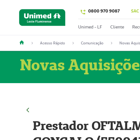
0800 970 9087
SAC
Unimed - LF
Cliente
Rec
Acesso Rápido
Comunicação
Novas Aquis
Novas Aquisiçõe
Prestador OFTAL