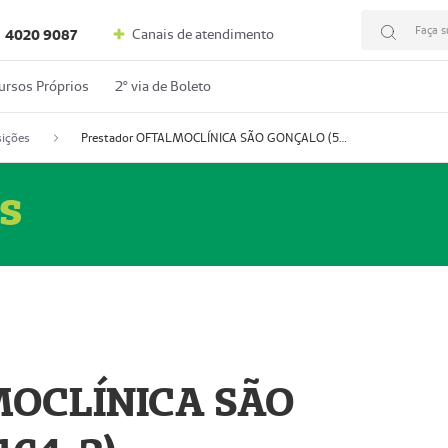
Faça s
Canais de atendimento
4020 9087
ursos Próprios
2º via de Boleto
ições
Prestador OFTALMOCLÍNICA SÃO GONÇALO (55004164-2)
s
MOCLÍNICA SÃO