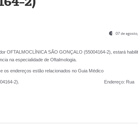
164-2)
07 de agosto
ador OFTALMOCLÍNICA SÃO GONÇALO (55004164-2), estará habili
cia na especialidade de Oftalmologia.
 e os endereços estão relacionados no Guia Médico
 GONÇALO (55004164-2).
Endereço:
Rua