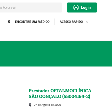
Login
ua busca aqui
ENCONTRE UM MÉDICO
ACESSO RÁPIDO
Prestador OFTALMOCLÍNICA
SÃO GONÇALO (55004164-2)
07 de Agosto de 2020