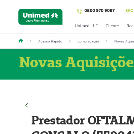
0800 970 9087
SAC
Unimed - LF
Cliente
Rec
Acesso Rápido
Comunicação
Novas Aquis
Novas Aquisiçõe
Prestador OFTAL