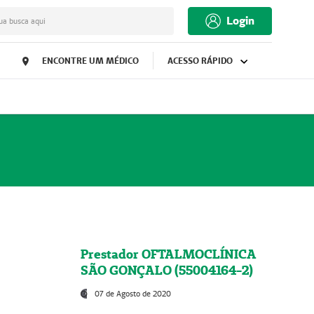
Login
ua busca aqui
ENCONTRE UM MÉDICO
ACESSO RÁPIDO
Prestador OFTALMOCLÍNICA
SÃO GONÇALO (55004164-2)
07 de Agosto de 2020