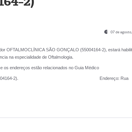
164-2)
07 de agosto
ador OFTALMOCLÍNICA SÃO GONÇALO (55004164-2), estará habili
cia na especialidade de Oftalmologia.
 e os endereços estão relacionados no Guia Médico
 GONÇALO (55004164-2).
Endereço:
Rua