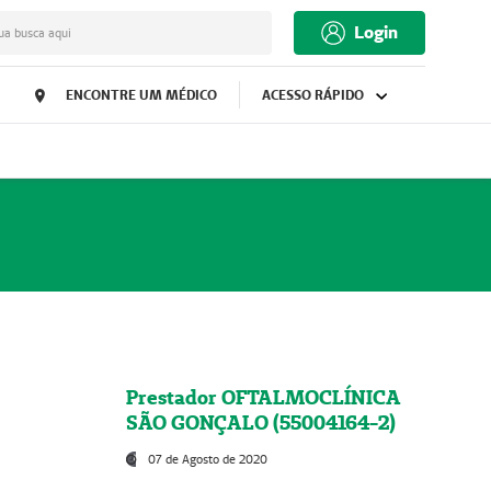
Login
ua busca aqui
ENCONTRE UM MÉDICO
ACESSO RÁPIDO
Prestador OFTALMOCLÍNICA
SÃO GONÇALO (55004164-2)
07 de Agosto de 2020