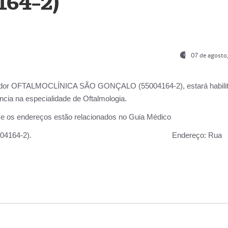
164-2)
07 de agosto
ador OFTALMOCLÍNICA SÃO GONÇALO (55004164-2), estará habili
cia na especialidade de Oftalmologia.
 e os endereços estão relacionados no Guia Médico
 GONÇALO (55004164-2).
Endereço:
Rua