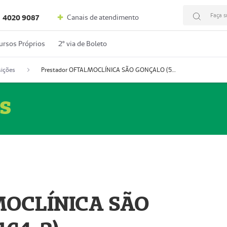
Faça s
Canais de atendimento
4020 9087
ursos Próprios
2º via de Boleto
ições
Prestador OFTALMOCLÍNICA SÃO GONÇALO (55004164-2)
s
MOCLÍNICA SÃO