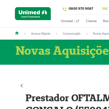
0800 970 9087
SAC
Unimed - LF
Cliente
Rec
Acesso Rápido
Comunicação
Novas Aquis
Novas Aquisiçõe
Prestador OFTAL