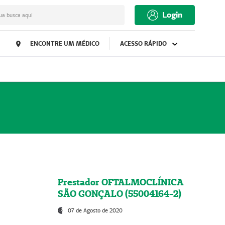
Login
ua busca aqui
ENCONTRE UM MÉDICO
ACESSO RÁPIDO
Prestador OFTALMOCLÍNICA
SÃO GONÇALO (55004164-2)
07 de Agosto de 2020