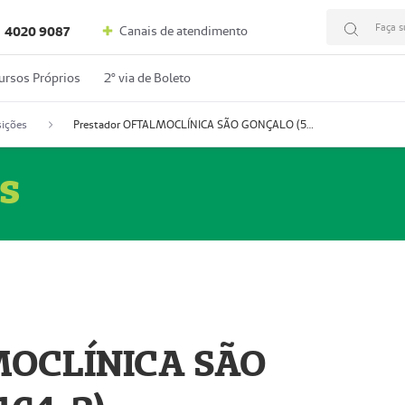
Faça s
Canais de atendimento
4020 9087
ursos Próprios
2º via de Boleto
ições
Prestador OFTALMOCLÍNICA SÃO GONÇALO (55004164-2)
s
MOCLÍNICA SÃO