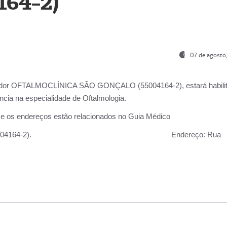
164-2)
07 de agosto
ador OFTALMOCLÍNICA SÃO GONÇALO (55004164-2), estará habili
cia na especialidade de Oftalmologia.
 e os endereços estão relacionados no Guia Médico
 GONÇALO (55004164-2).
Endereço:
Rua