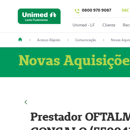
0800 970 9087
SAC
Unimed - LF
Cliente
Rec
Acesso Rápido
Comunicação
Novas Aquis
Novas Aquisiçõe
Prestador OFTAL