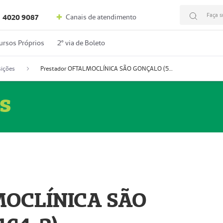
Faça s
Canais de atendimento
4020 9087
ursos Próprios
2º via de Boleto
ições
Prestador OFTALMOCLÍNICA SÃO GONÇALO (55004164-2)
s
MOCLÍNICA SÃO