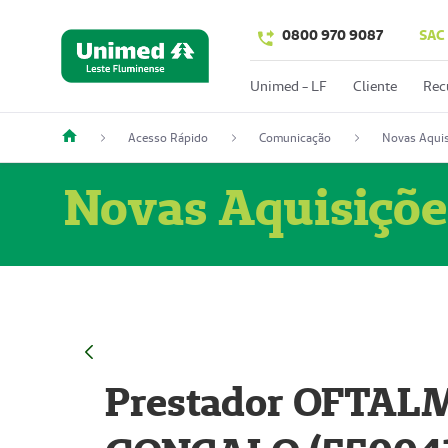
0800 970 9087
SAC
Unimed - LF
Cliente
Rec
Acesso Rápido
Comunicação
Novas Aquis
Novas Aquisiçõe
Prestador OFTAL