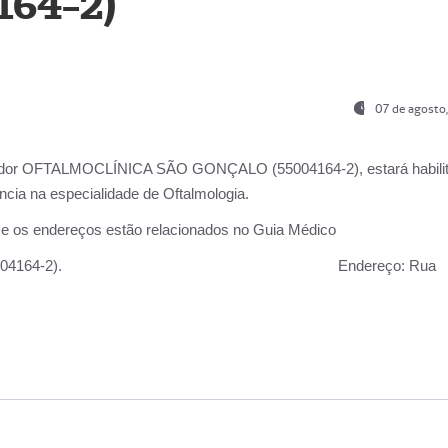
164-2)
07 de agosto
ador OFTALMOCLÍNICA SÃO GONÇALO (55004164-2), estará habili
cia na especialidade de Oftalmologia.
 e os endereços estão relacionados no Guia Médico
 GONÇALO (55004164-2).
Endereço:
Rua