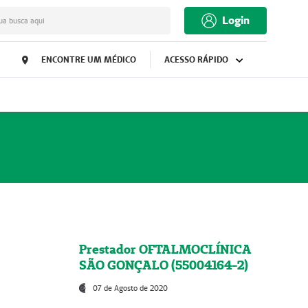
Login
ua busca aqui
ENCONTRE UM MÉDICO
ACESSO RÁPIDO
Prestador OFTALMOCLÍNICA
SÃO GONÇALO (55004164-2)
07 de Agosto de 2020