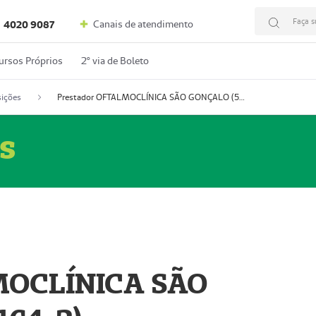
Faça s
Canais de atendimento
4020 9087
ursos Próprios
2º via de Boleto
ições
Prestador OFTALMOCLÍNICA SÃO GONÇALO (55004164-2)
s
MOCLÍNICA SÃO