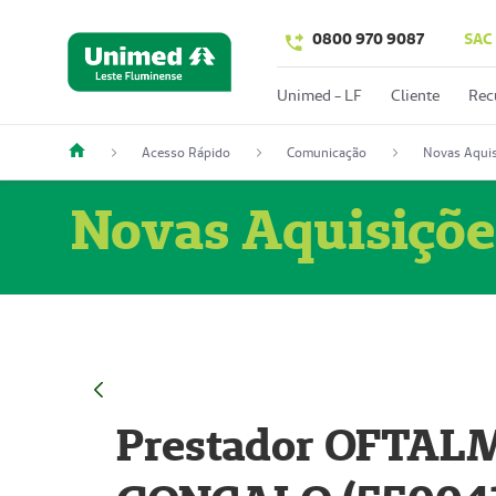
0800 970 9087
SAC
Unimed - LF
Cliente
Rec
Acesso Rápido
Comunicação
Novas Aquis
Novas Aquisiçõe
Prestador OFTAL