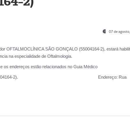
164-2)
07 de agosto
ador OFTALMOCLÍNICA SÃO GONÇALO (55004164-2), estará habili
cia na especialidade de Oftalmologia.
 e os endereços estão relacionados no Guia Médico
 GONÇALO (55004164-2).
Endereço:
Rua