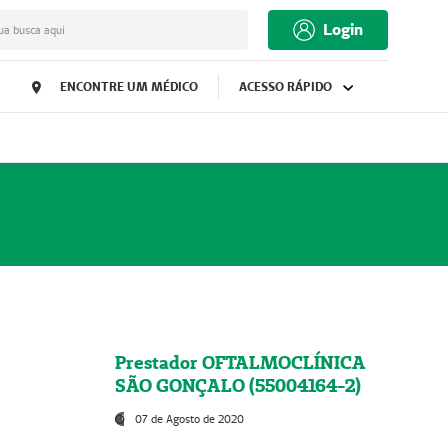
Login
ua busca aqui
ENCONTRE UM MÉDICO
ACESSO RÁPIDO
Prestador OFTALMOCLÍNICA
SÃO GONÇALO (55004164-2)
07 de Agosto de 2020