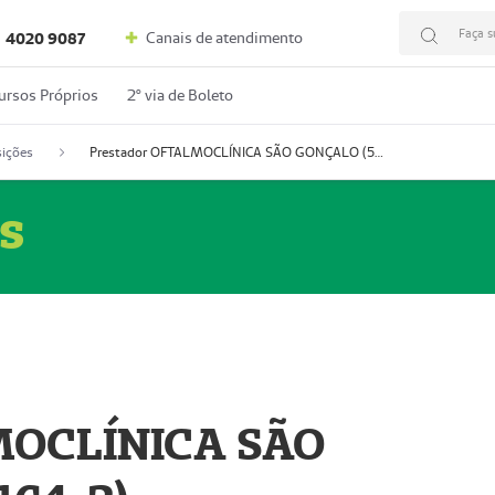
Faça s
Canais de atendimento
4020 9087
ursos Próprios
2º via de Boleto
ições
Prestador OFTALMOCLÍNICA SÃO GONÇALO (55004164-2)
s
MOCLÍNICA SÃO