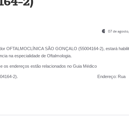
164-2)
07 de agosto
ador OFTALMOCLÍNICA SÃO GONÇALO (55004164-2), estará habili
cia na especialidade de Oftalmologia.
 e os endereços estão relacionados no Guia Médico
 GONÇALO (55004164-2).
Endereço:
Rua