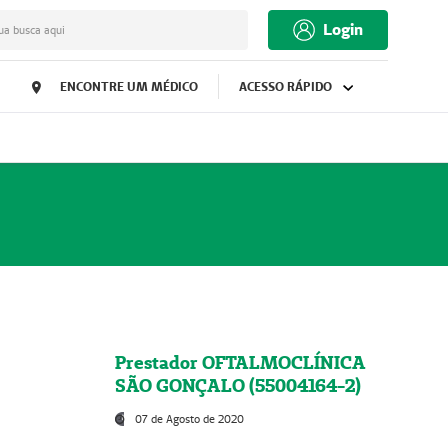
Login
ua busca aqui
ENCONTRE UM MÉDICO
ACESSO RÁPIDO
Prestador OFTALMOCLÍNICA
SÃO GONÇALO (55004164-2)
07 de Agosto de 2020