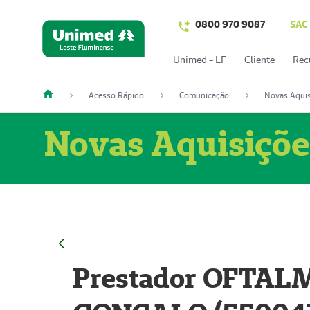
0800 970 9087
SAC
Unimed - LF
Cliente
Rec
Acesso Rápido
Comunicação
Novas Aquis
Novas Aquisiçõe
Prestador OFTAL