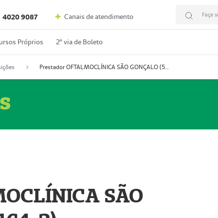
Faça s
Canais de atendimento
4020 9087
ursos Próprios
2º via de Boleto
ições
Prestador OFTALMOCLÍNICA SÃO GONÇALO (55004164-2)
s
MOCLÍNICA SÃO