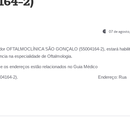
164-2)
07 de agosto
ador OFTALMOCLÍNICA SÃO GONÇALO (55004164-2), estará habili
cia na especialidade de Oftalmologia.
 e os endereços estão relacionados no Guia Médico
 GONÇALO (55004164-2).
Endereço:
Rua