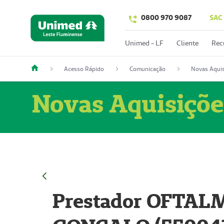
0800 970 9087
SAC
Unimed - LF
Cliente
Rec
Acesso Rápido
Comunicação
Novas Aquis
Novas Aquisiçõe
Prestador OFTAL