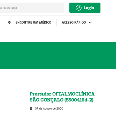
Login
ua busca aqui
ENCONTRE UM MÉDICO
ACESSO RÁPIDO
Prestador OFTALMOCLÍNICA
SÃO GONÇALO (55004164-2)
07 de Agosto de 2020