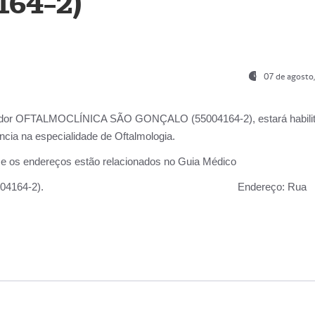
164-2)
07 de agosto
ador OFTALMOCLÍNICA SÃO GONÇALO (55004164-2), estará habili
cia na especialidade de Oftalmologia.
 e os endereços estão relacionados no Guia Médico
 GONÇALO (55004164-2).
Endereço:
Rua