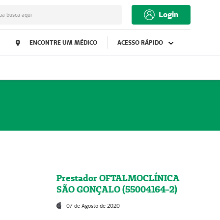
Login
ua busca aqui
ENCONTRE UM MÉDICO
ACESSO RÁPIDO
Prestador OFTALMOCLÍNICA
SÃO GONÇALO (55004164-2)
07 de Agosto de 2020