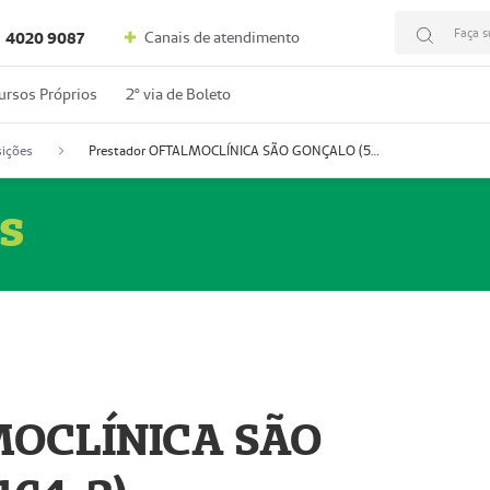
Faça s
Canais de atendimento
4020 9087
ursos Próprios
2º via de Boleto
ições
Prestador OFTALMOCLÍNICA SÃO GONÇALO (55004164-2)
s
MOCLÍNICA SÃO