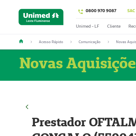
0800 970 9087
SAC
Unimed - LF
Cliente
Rec
Acesso Rápido
Comunicação
Novas Aquis
Novas Aquisiçõe
Prestador OFTAL