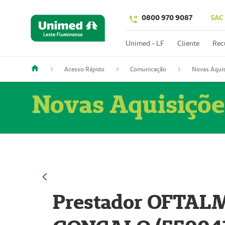
0800 970 9087
SAC
Unimed - LF
Cliente
Rec
Acesso Rápido
Comunicação
Novas Aquis
Novas Aquisiçõe
Prestador OFTAL