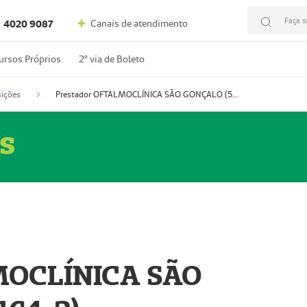
Faça s
Canais de atendimento
4020 9087
ursos Próprios
2º via de Boleto
ições
Prestador OFTALMOCLÍNICA SÃO GONÇALO (55004164-2)
s
MOCLÍNICA SÃO