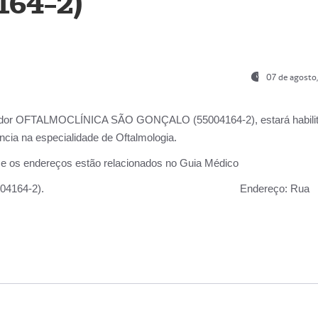
164-2)
07 de agosto
ador OFTALMOCLÍNICA SÃO GONÇALO (55004164-2), estará habili
cia na especialidade de Oftalmologia.
 e os endereços estão relacionados no Guia Médico
 GONÇALO (55004164-2).
Endereço:
Rua