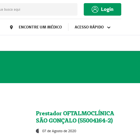
Login
ua busca aqui
ENCONTRE UM MÉDICO
ACESSO RÁPIDO
Prestador OFTALMOCLÍNICA
SÃO GONÇALO (55004164-2)
07 de Agosto de 2020