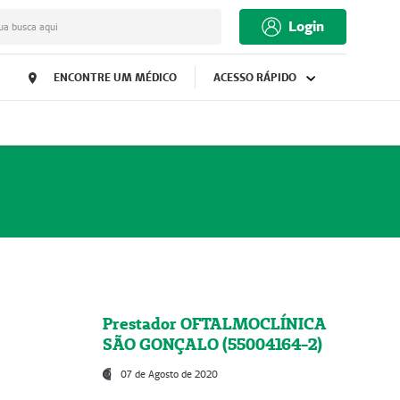
Login
ua busca aqui
ENCONTRE UM MÉDICO
ACESSO RÁPIDO
Prestador OFTALMOCLÍNICA
SÃO GONÇALO (55004164-2)
07 de Agosto de 2020