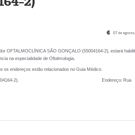
164-2)
07 de agosto
ador OFTALMOCLÍNICA SÃO GONÇALO (55004164-2), estará habili
cia na especialidade de Oftalmologia.
 e os endereços estão relacionados no Guia Médico
 GONÇALO (55004164-2).
Endereço:
Rua