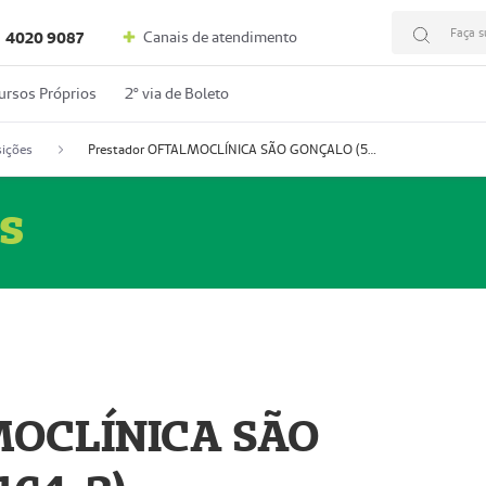
Faça s
Canais de atendimento
4020 9087
ursos Próprios
2º via de Boleto
ições
Prestador OFTALMOCLÍNICA SÃO GONÇALO (55004164-2)
s
MOCLÍNICA SÃO