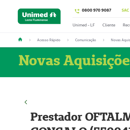
0800 970 9087
SAC
Unimed - LF
Cliente
Rec
Acesso Rápido
Comunicação
Novas Aquis
Novas Aquisiçõe
Prestador OFTAL