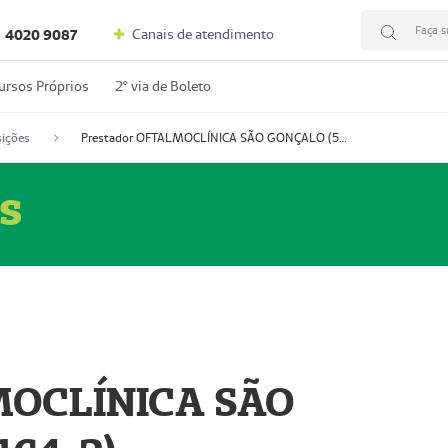
Faça s
Canais de atendimento
4020 9087
ursos Próprios
2º via de Boleto
ições
Prestador OFTALMOCLÍNICA SÃO GONÇALO (55004164-2)
s
MOCLÍNICA SÃO