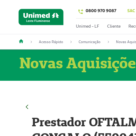
0800 970 9087
SAC
Unimed - LF
Cliente
Rec
Acesso Rápido
Comunicação
Novas Aquis
Novas Aquisiçõe
Prestador OFTAL