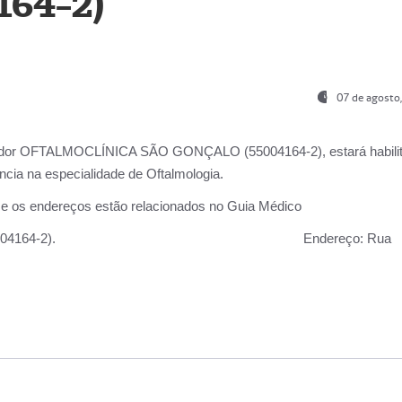
164-2)
07 de agosto
ador OFTALMOCLÍNICA SÃO GONÇALO (55004164-2), estará habili
cia na especialidade de Oftalmologia.
 e os endereços estão relacionados no Guia Médico
 GONÇALO (55004164-2).
Endereço:
Rua