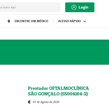
Login
ua busca aqui
ENCONTRE UM MÉDICO
ACESSO RÁPIDO
Prestador OFTALMOCLÍNICA
SÃO GONÇALO (55004164-2)
07 de Agosto de 2020