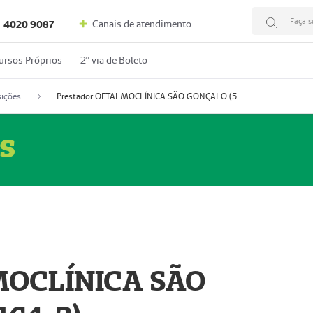
Faça s
Canais de atendimento
4020 9087
ursos Próprios
2º via de Boleto
ições
Prestador OFTALMOCLÍNICA SÃO GONÇALO (55004164-2)
s
MOCLÍNICA SÃO