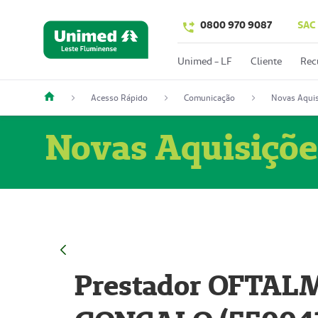
0800 970 9087
SAC
Unimed - LF
Cliente
Rec
Acesso Rápido
Comunicação
Novas Aquis
Novas Aquisiçõe
Prestador OFTAL