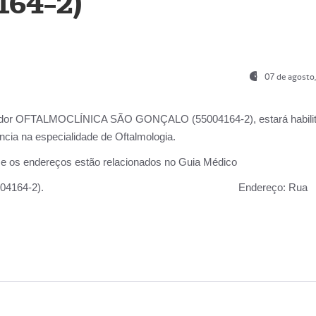
164-2)
07 de agosto
ador OFTALMOCLÍNICA SÃO GONÇALO (55004164-2), estará habili
cia na especialidade de Oftalmologia.
 e os endereços estão relacionados no Guia Médico
 GONÇALO (55004164-2).
Endereço:
Rua