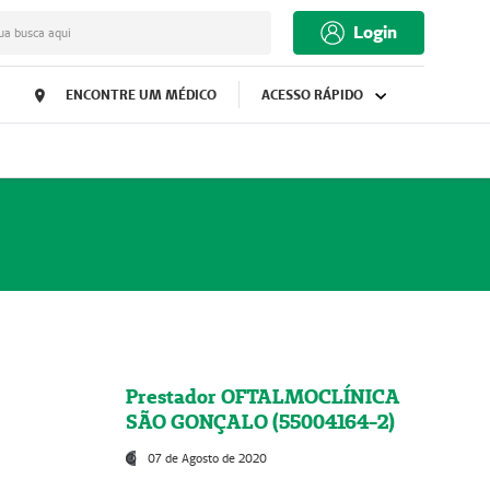
Login
ua busca aqui
ENCONTRE UM MÉDICO
ACESSO RÁPIDO
Prestador OFTALMOCLÍNICA
SÃO GONÇALO (55004164-2)
07 de Agosto de 2020