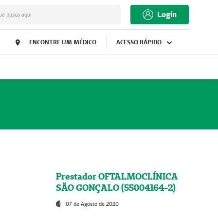
Login
ua busca aqui
ENCONTRE UM MÉDICO
ACESSO RÁPIDO
Prestador OFTALMOCLÍNICA
SÃO GONÇALO (55004164-2)
07 de Agosto de 2020