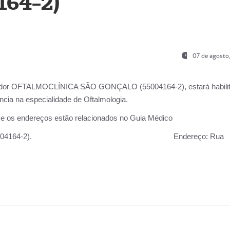
164-2)
07 de agosto
ador OFTALMOCLÍNICA SÃO GONÇALO (55004164-2), estará habili
cia na especialidade de Oftalmologia.
 e os endereços estão relacionados no Guia Médico
 GONÇALO (55004164-2).
Endereço:
Rua