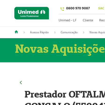
0800 970 9087
SAC
Unimed - LF
Cliente
Rec
Acesso Rápido
Comunicação
Novas Aquis
Novas Aquisiçõe
Prestador OFTAL