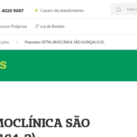
Faça s
Canais de atendimento
4020 9087
ursos Próprios
2º via de Boleto
ições
Prestador OFTALMOCLÍNICA SÃO GONÇALO (55004164-2)
s
MOCLÍNICA SÃO