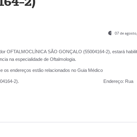
164-2)
07 de agosto
ador OFTALMOCLÍNICA SÃO GONÇALO (55004164-2), estará habili
cia na especialidade de Oftalmologia.
 e os endereços estão relacionados no Guia Médico
 GONÇALO (55004164-2).
Endereço:
Rua