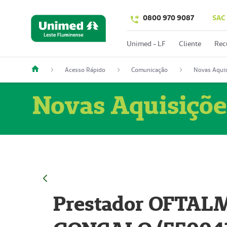
0800 970 9087
SAC
Unimed - LF
Cliente
Rec
Acesso Rápido
Comunicação
Novas Aquis
Novas Aquisiçõe
Prestador OFTAL