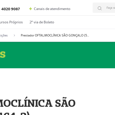
Faça s
Canais de atendimento
4020 9087
ursos Próprios
2º via de Boleto
ições
Prestador OFTALMOCLÍNICA SÃO GONÇALO (55004164-2)
s
MOCLÍNICA SÃO