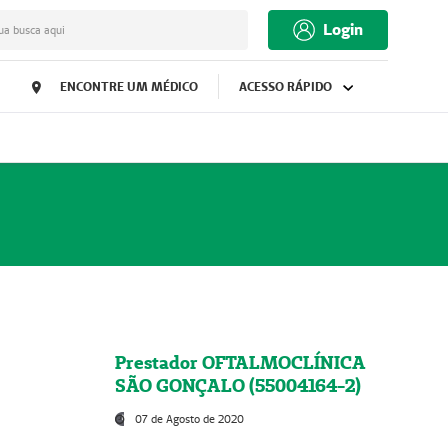
Login
ua busca aqui
ENCONTRE UM MÉDICO
ACESSO RÁPIDO
Prestador OFTALMOCLÍNICA
SÃO GONÇALO (55004164-2)
07 de Agosto de 2020