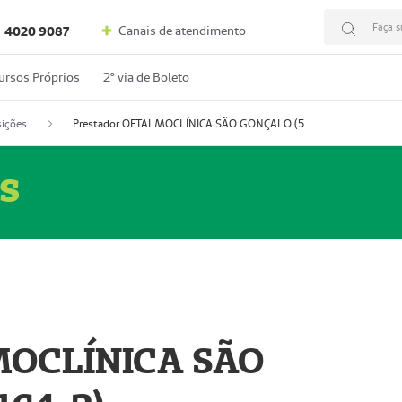
Faça s
Canais de atendimento
4020 9087
ursos Próprios
2º via de Boleto
ições
Prestador OFTALMOCLÍNICA SÃO GONÇALO (55004164-2)
s
MOCLÍNICA SÃO