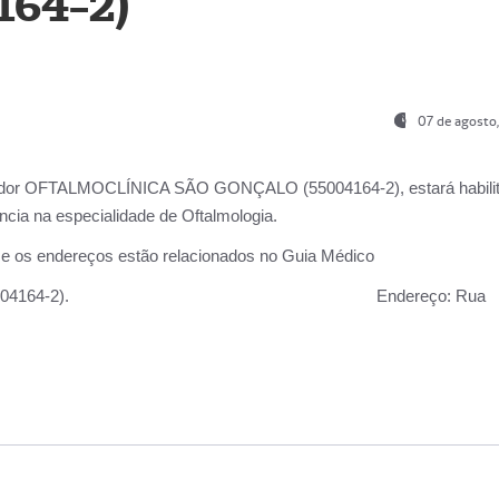
164-2)
07 de agosto
ador OFTALMOCLÍNICA SÃO GONÇALO (55004164-2), estará habili
cia na especialidade de Oftalmologia.
 e os endereços estão relacionados no Guia Médico
 GONÇALO (55004164-2).
Endereço:
Rua