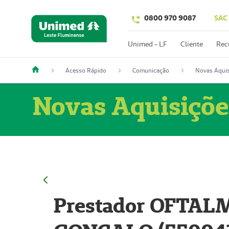
0800 970 9087
SAC
Unimed - LF
Cliente
Rec
Acesso Rápido
Comunicação
Novas Aquis
Novas Aquisiçõe
Prestador OFTAL