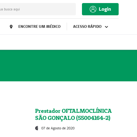
Login
ua busca aqui
ENCONTRE UM MÉDICO
ACESSO RÁPIDO
Prestador OFTALMOCLÍNICA
SÃO GONÇALO (55004164-2)
07 de Agosto de 2020