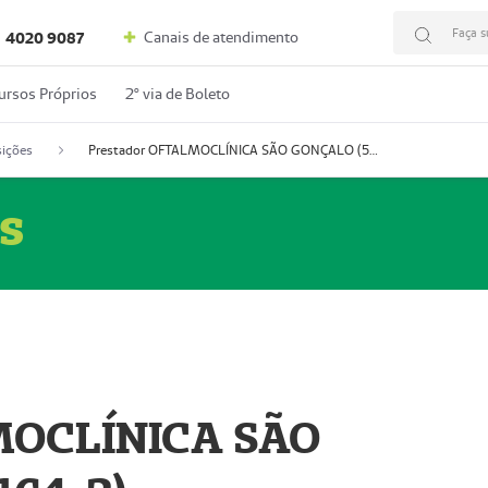
Faça s
Canais de atendimento
4020 9087
ursos Próprios
2º via de Boleto
ições
Prestador OFTALMOCLÍNICA SÃO GONÇALO (55004164-2)
s
MOCLÍNICA SÃO