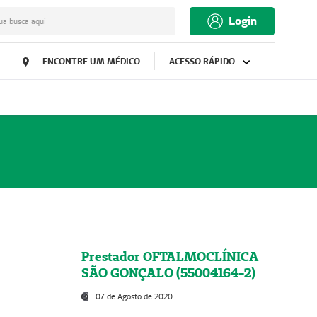
Login
ua busca aqui
ENCONTRE UM MÉDICO
ACESSO RÁPIDO
Prestador OFTALMOCLÍNICA
SÃO GONÇALO (55004164-2)
07 de Agosto de 2020