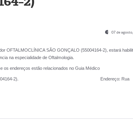
164-2)
07 de agosto
ador OFTALMOCLÍNICA SÃO GONÇALO (55004164-2), estará habili
cia na especialidade de Oftalmologia.
 e os endereços estão relacionados no Guia Médico
 GONÇALO (55004164-2).
Endereço:
Rua