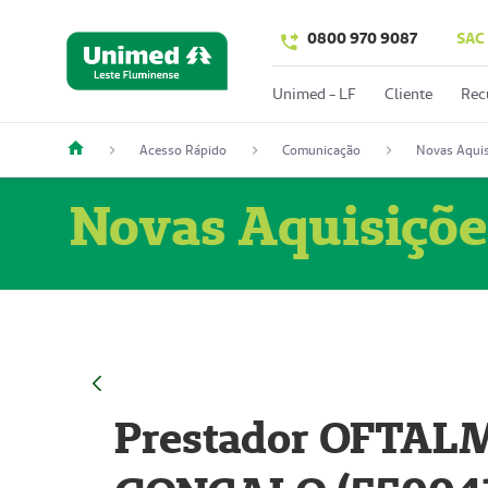
0800 970 9087
SAC
Unimed - LF
Cliente
Rec
Acesso Rápido
Comunicação
Novas Aquis
Novas Aquisiçõe
Prestador OFTAL