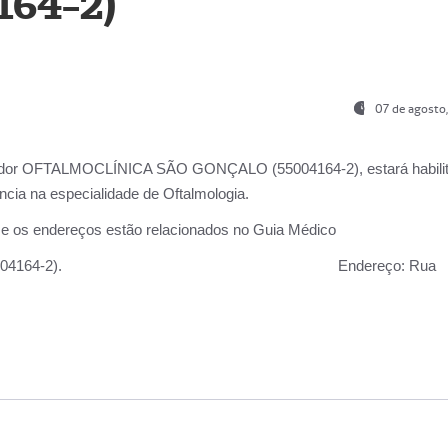
164-2)
07 de agosto
ador OFTALMOCLÍNICA SÃO GONÇALO (55004164-2), estará habili
cia na especialidade de Oftalmologia.
 e os endereços estão relacionados no Guia Médico
 GONÇALO (55004164-2).
Endereço:
Rua