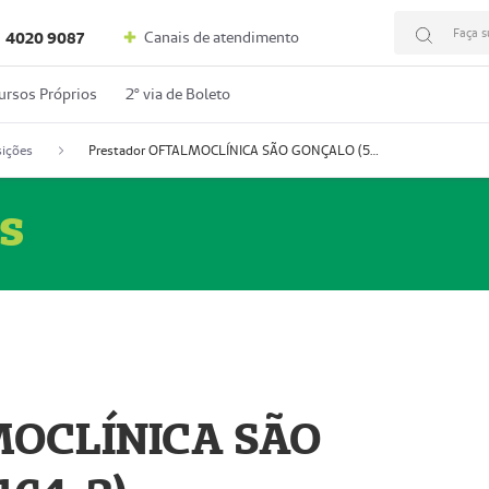
Faça s
Canais de atendimento
4020 9087
ursos Próprios
2º via de Boleto
ições
Prestador OFTALMOCLÍNICA SÃO GONÇALO (55004164-2)
s
MOCLÍNICA SÃO