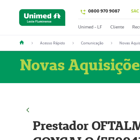
0800 970 9087
SAC
Unimed - LF
Cliente
Rec
Acesso Rápido
Comunicação
Novas Aquis
Novas Aquisiçõe
Prestador OFTAL