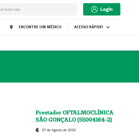
Login
ua busca aqui
ENCONTRE UM MÉDICO
ACESSO RÁPIDO
Prestador OFTALMOCLÍNICA
SÃO GONÇALO (55004164-2)
07 de Agosto de 2020