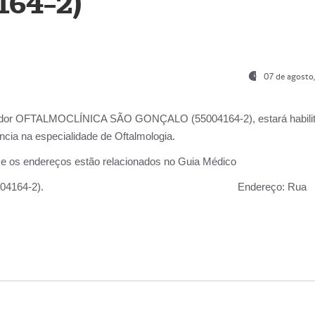
164-2)
07 de agosto
ador OFTALMOCLÍNICA SÃO GONÇALO (55004164-2), estará habili
cia na especialidade de Oftalmologia.
 e os endereços estão relacionados no Guia Médico
 GONÇALO (55004164-2).
Endereço:
Rua