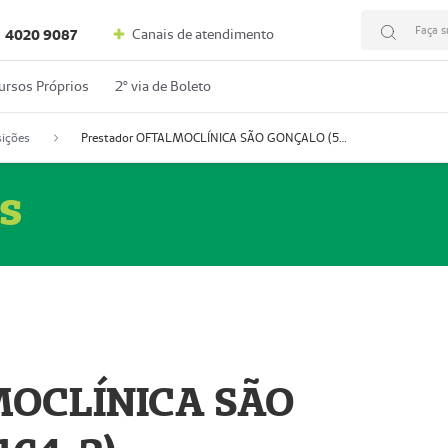
Faça s
Canais de atendimento
4020 9087
ursos Próprios
2º via de Boleto
ições
Prestador OFTALMOCLÍNICA SÃO GONÇALO (55004164-2)
s
MOCLÍNICA SÃO