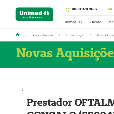
0800 970 9087
SAC
Unimed - LF
Cliente
Rec
Acesso Rápido
Comunicação
Novas Aquis
Novas Aquisiçõe
Prestador OFTAL