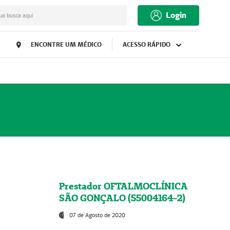
Login
ua busca aqui
ENCONTRE UM MÉDICO
ACESSO RÁPIDO
Prestador OFTALMOCLÍNICA
SÃO GONÇALO (55004164-2)
07 de Agosto de 2020