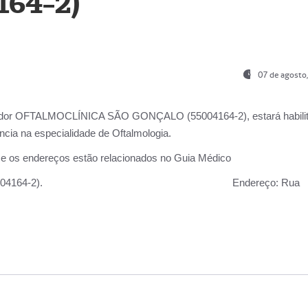
164-2)
07 de agosto
ador OFTALMOCLÍNICA SÃO GONÇALO (55004164-2), estará habili
cia na especialidade de Oftalmologia.
 e os endereços estão relacionados no Guia Médico
 GONÇALO (55004164-2).
Endereço:
Rua