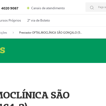
Faça s
Canais de atendimento
4020 9087
ursos Próprios
2º via de Boleto
ições
Prestador OFTALMOCLÍNICA SÃO GONÇALO (55004164-2)
s
MOCLÍNICA SÃO