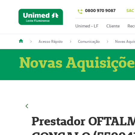
0800 970 9087
SAC
Unimed - LF
Cliente
Rec
Acesso Rápido
Comunicação
Novas Aquis
Novas Aquisiçõe
Prestador OFTAL