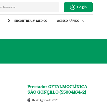
Login
ua busca aqui
ENCONTRE UM MÉDICO
ACESSO RÁPIDO
Prestador OFTALMOCLÍNICA
SÃO GONÇALO (55004164-2)
07 de Agosto de 2020