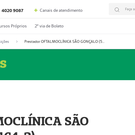
Faça s
Canais de atendimento
4020 9087
ursos Próprios
2º via de Boleto
ições
Prestador OFTALMOCLÍNICA SÃO GONÇALO (55004164-2)
s
MOCLÍNICA SÃO