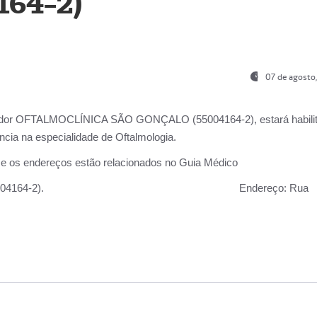
164-2)
07 de agosto
ador OFTALMOCLÍNICA SÃO GONÇALO (55004164-2), estará habili
cia na especialidade de Oftalmologia.
 e os endereços estão relacionados no Guia Médico
 GONÇALO (55004164-2).
Endereço:
Rua