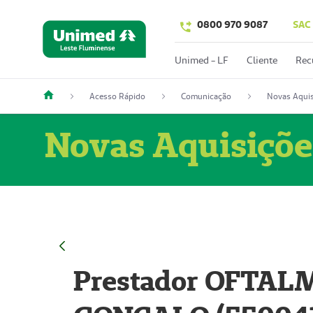
0800 970 9087
SAC
Unimed - LF
Cliente
Rec
Acesso Rápido
Comunicação
Novas Aquis
Novas Aquisiçõe
Prestador OFTAL