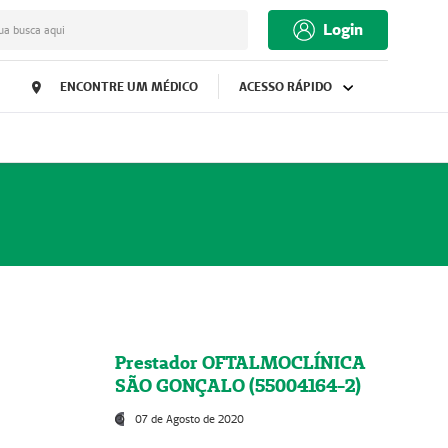
Login
ua busca aqui
ENCONTRE UM MÉDICO
ACESSO RÁPIDO
Prestador OFTALMOCLÍNICA
SÃO GONÇALO (55004164-2)
07 de Agosto de 2020