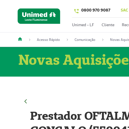
0800 970 9087
SAC
Unimed - LF
Cliente
Rec
Acesso Rápido
Comunicação
Novas Aquis
Novas Aquisiçõe
Prestador OFTAL