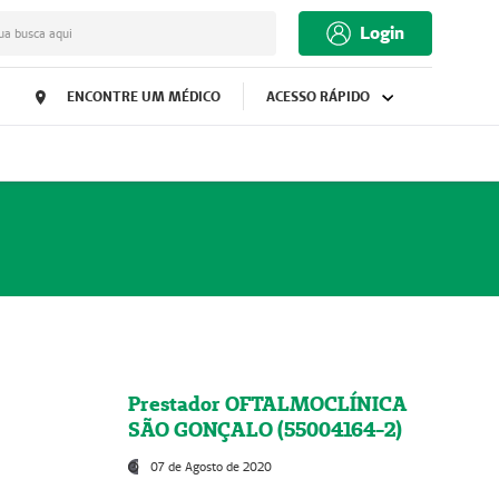
Login
ua busca aqui
ENCONTRE UM MÉDICO
ACESSO RÁPIDO
Prestador OFTALMOCLÍNICA
SÃO GONÇALO (55004164-2)
07 de Agosto de 2020