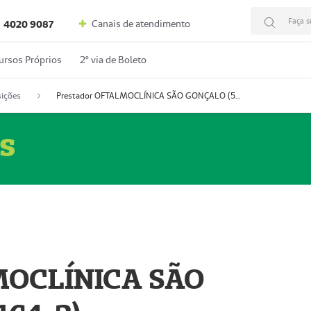
Faça s
Canais de atendimento
4020 9087
ursos Próprios
2º via de Boleto
ições
Prestador OFTALMOCLÍNICA SÃO GONÇALO (55004164-2)
s
MOCLÍNICA SÃO