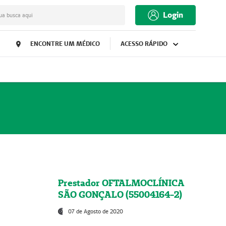
Login
ua busca aqui
ENCONTRE UM MÉDICO
ACESSO RÁPIDO
Prestador OFTALMOCLÍNICA
SÃO GONÇALO (55004164-2)
07 de Agosto de 2020