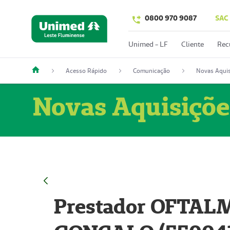
0800 970 9087
SAC
Unimed - LF
Cliente
Rec
Acesso Rápido
Comunicação
Novas Aquis
Novas Aquisiçõe
Prestador OFTAL