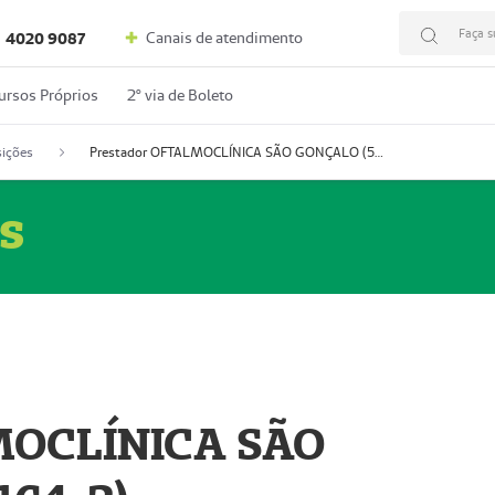
Faça s
Canais de atendimento
4020 9087
ursos Próprios
2º via de Boleto
ições
Prestador OFTALMOCLÍNICA SÃO GONÇALO (55004164-2)
s
MOCLÍNICA SÃO