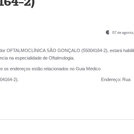
164-2)
07 de agosto
ador OFTALMOCLÍNICA SÃO GONÇALO (55004164-2), estará habili
cia na especialidade de Oftalmologia.
 e os endereços estão relacionados no Guia Médico
 GONÇALO (55004164-2).
Endereço:
Rua