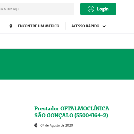
Login
ua busca aqui
ENCONTRE UM MÉDICO
ACESSO RÁPIDO
Prestador OFTALMOCLÍNICA
SÃO GONÇALO (55004164-2)
07 de Agosto de 2020