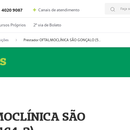
Faça s
Canais de atendimento
4020 9087
ursos Próprios
2º via de Boleto
ições
Prestador OFTALMOCLÍNICA SÃO GONÇALO (55004164-2)
s
MOCLÍNICA SÃO