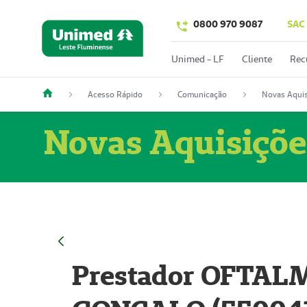
0800 970 9087
SAC
Unimed - LF
Cliente
Rec
Acesso Rápido
Comunicação
Novas Aquis
Novas Aquisiçõe
Prestador OFTAL