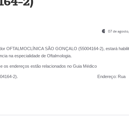
164-2)
07 de agosto
ador OFTALMOCLÍNICA SÃO GONÇALO (55004164-2), estará habili
cia na especialidade de Oftalmologia.
 e os endereços estão relacionados no Guia Médico
 GONÇALO (55004164-2).
Endereço:
Rua