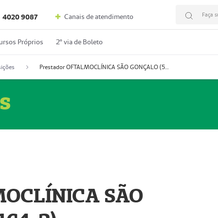
Faça s
Canais de atendimento
4020 9087
ursos Próprios
2º via de Boleto
ições
Prestador OFTALMOCLÍNICA SÃO GONÇALO (55004164-2)
s
MOCLÍNICA SÃO