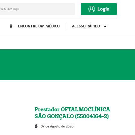
Login
ua busca aqui
ENCONTRE UM MÉDICO
ACESSO RÁPIDO
Prestador OFTALMOCLÍNICA
SÃO GONÇALO (55004164-2)
07 de Agosto de 2020