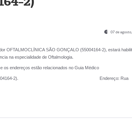
164-2)
07 de agosto
ador OFTALMOCLÍNICA SÃO GONÇALO (55004164-2), estará habili
cia na especialidade de Oftalmologia.
 e os endereços estão relacionados no Guia Médico
 GONÇALO (55004164-2).
Endereço:
Rua