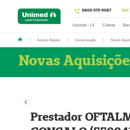
0800 970 9087
SAC
Unimed - LF
Cliente
Rec
Acesso Rápido
Comunicação
Novas Aquis
Novas Aquisiçõe
Prestador OFTAL