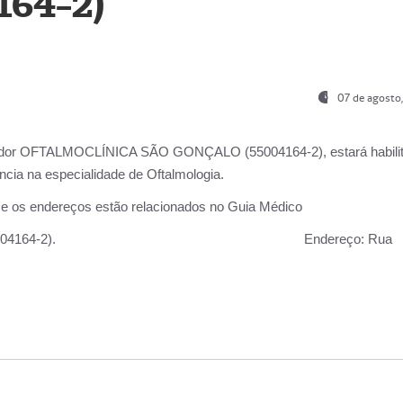
164-2)
07 de agosto
ador OFTALMOCLÍNICA SÃO GONÇALO (55004164-2), estará habili
cia na especialidade de Oftalmologia.
 e os endereços estão relacionados no Guia Médico
 GONÇALO (55004164-2).
Endereço:
Rua