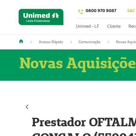
0800 970 9087
SAC
Unimed - LF
Cliente
Rec
Acesso Rápido
Comunicação
Novas Aquis
Novas Aquisiçõe
Prestador OFTAL