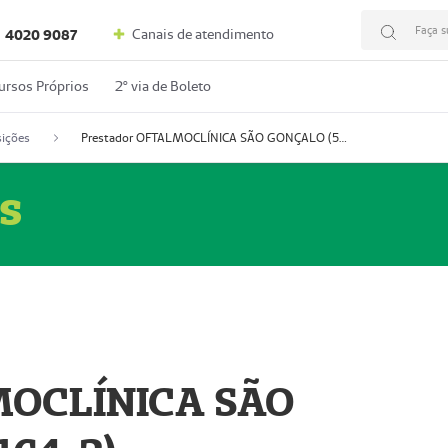
Faça s
Canais de atendimento
4020 9087
ursos Próprios
2º via de Boleto
ições
Prestador OFTALMOCLÍNICA SÃO GONÇALO (55004164-2)
s
MOCLÍNICA SÃO