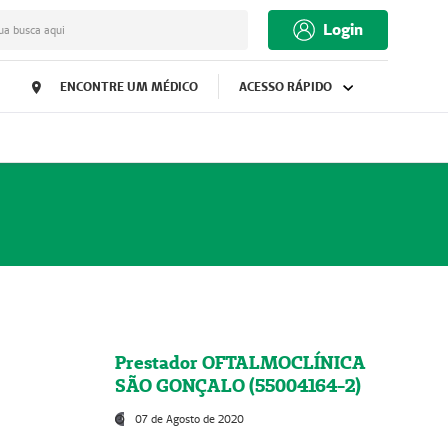
Login
ua busca aqui
ENCONTRE UM MÉDICO
ACESSO RÁPIDO
Prestador OFTALMOCLÍNICA
SÃO GONÇALO (55004164-2)
07 de Agosto de 2020