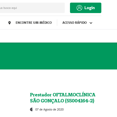
Login
ua busca aqui
ENCONTRE UM MÉDICO
ACESSO RÁPIDO
Prestador OFTALMOCLÍNICA
SÃO GONÇALO (55004164-2)
07 de Agosto de 2020