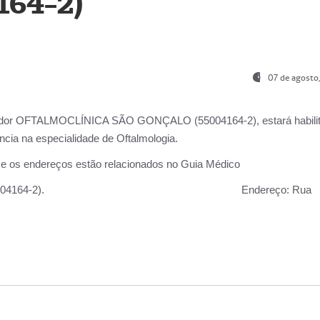
164-2)
07 de agosto
ador OFTALMOCLÍNICA SÃO GONÇALO (55004164-2), estará habili
cia na especialidade de Oftalmologia.
 e os endereços estão relacionados no Guia Médico
 GONÇALO (55004164-2).
Endereço:
Rua