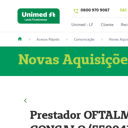
0800 970 9087
SAC
Unimed - LF
Cliente
Rec
Acesso Rápido
Comunicação
Novas Aquis
Novas Aquisiçõe
Prestador OFTAL