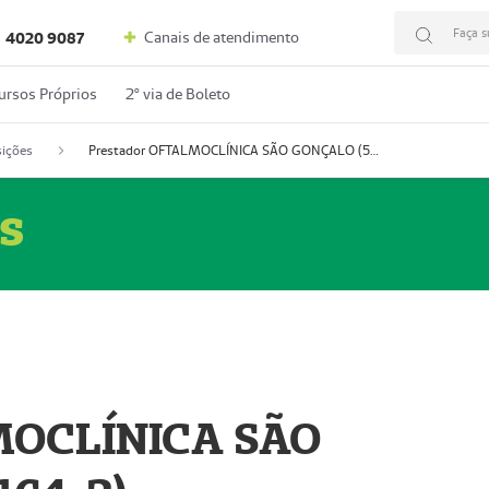
Faça s
Canais de atendimento
4020 9087
ursos Próprios
2º via de Boleto
ições
Prestador OFTALMOCLÍNICA SÃO GONÇALO (55004164-2)
s
MOCLÍNICA SÃO