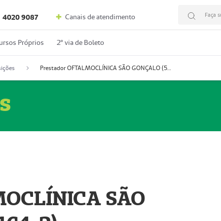
Faça s
Canais de atendimento
4020 9087
ursos Próprios
2º via de Boleto
ições
Prestador OFTALMOCLÍNICA SÃO GONÇALO (55004164-2)
s
MOCLÍNICA SÃO