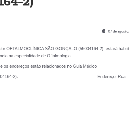
164-2)
07 de agosto
ador OFTALMOCLÍNICA SÃO GONÇALO (55004164-2), estará habili
cia na especialidade de Oftalmologia.
 e os endereços estão relacionados no Guia Médico
 GONÇALO (55004164-2).
Endereço:
Rua