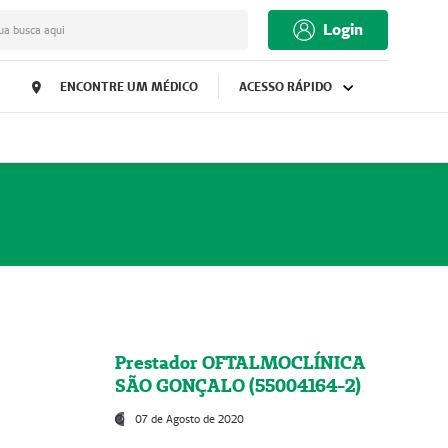
Login
ua busca aqui
ENCONTRE UM MÉDICO
ACESSO RÁPIDO
Prestador OFTALMOCLÍNICA
SÃO GONÇALO (55004164-2)
07 de Agosto de 2020