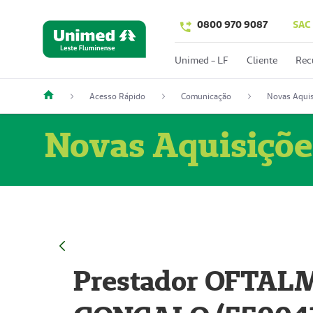
0800 970 9087
SAC
Unimed - LF
Cliente
Rec
Acesso Rápido
Comunicação
Novas Aquis
Novas Aquisiçõe
Prestador OFTAL