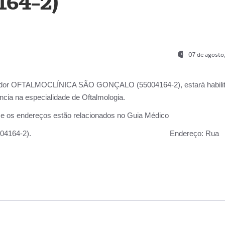
164-2)
07 de agosto
ador OFTALMOCLÍNICA SÃO GONÇALO (55004164-2), estará habili
cia na especialidade de Oftalmologia.
 e os endereços estão relacionados no Guia Médico
 GONÇALO (55004164-2).
Endereço:
Rua