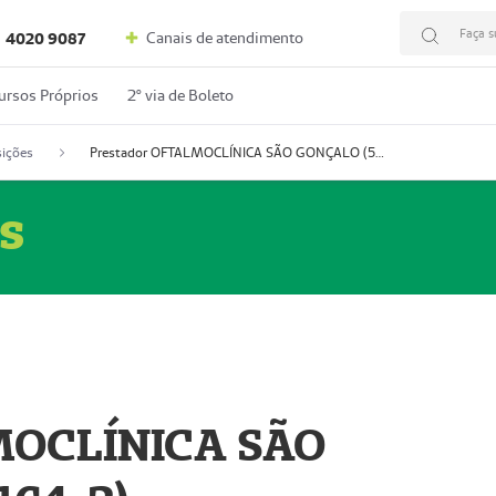
Faça s
Canais de atendimento
4020 9087
ursos Próprios
2º via de Boleto
ições
Prestador OFTALMOCLÍNICA SÃO GONÇALO (55004164-2)
s
MOCLÍNICA SÃO