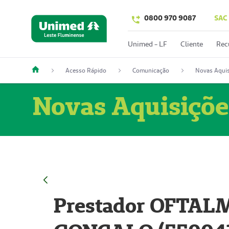
0800 970 9087
SAC
Unimed - LF
Cliente
Rec
Acesso Rápido
Comunicação
Novas Aquis
Novas Aquisiçõe
Prestador OFTAL