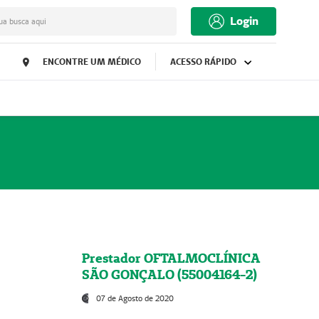
Login
ua busca aqui
ENCONTRE UM MÉDICO
ACESSO RÁPIDO
Prestador OFTALMOCLÍNICA
SÃO GONÇALO (55004164-2)
07 de Agosto de 2020