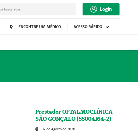
Login
ua busca aqui
ENCONTRE UM MÉDICO
ACESSO RÁPIDO
Prestador OFTALMOCLÍNICA
SÃO GONÇALO (55004164-2)
07 de Agosto de 2020