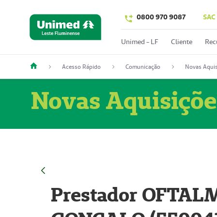
0800 970 9087
SAC
Unimed - LF
Cliente
Rec
Acesso Rápido
Comunicação
Novas Aquis
Novas Aquisiçõe
Prestador OFTAL