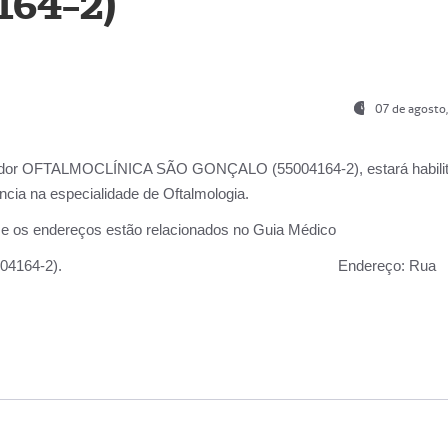
164-2)
07 de agosto
ador OFTALMOCLÍNICA SÃO GONÇALO (55004164-2), estará habili
cia na especialidade de Oftalmologia.
 e os endereços estão relacionados no Guia Médico
 GONÇALO (55004164-2).
Endereço:
Rua