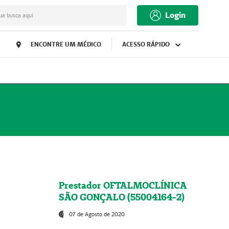
Login
ua busca aqui
ENCONTRE UM MÉDICO
ACESSO RÁPIDO
Prestador OFTALMOCLÍNICA
SÃO GONÇALO (55004164-2)
07 de Agosto de 2020