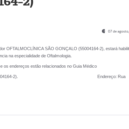
164-2)
07 de agosto
ador OFTALMOCLÍNICA SÃO GONÇALO (55004164-2), estará habili
cia na especialidade de Oftalmologia.
 e os endereços estão relacionados no Guia Médico
 GONÇALO (55004164-2).
Endereço:
Rua