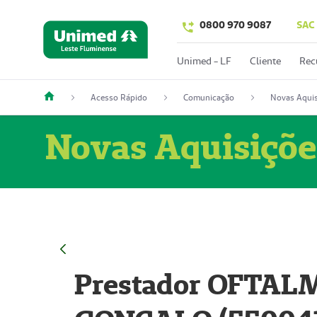
0800 970 9087
SAC
Unimed - LF
Cliente
Rec
Acesso Rápido
Comunicação
Novas Aquis
Novas Aquisiçõe
Prestador OFTAL