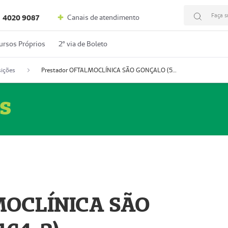
Faça s
Canais de atendimento
4020 9087
ursos Próprios
2º via de Boleto
ições
Prestador OFTALMOCLÍNICA SÃO GONÇALO (55004164-2)
s
MOCLÍNICA SÃO