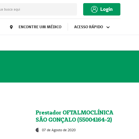
Login
ua busca aqui
ENCONTRE UM MÉDICO
ACESSO RÁPIDO
Prestador OFTALMOCLÍNICA
SÃO GONÇALO (55004164-2)
07 de Agosto de 2020