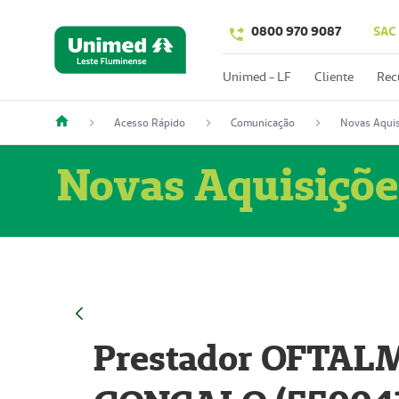
0800 970 9087
SAC
Unimed - LF
Cliente
Rec
Acesso Rápido
Comunicação
Novas Aquis
Novas Aquisiçõe
Prestador OFTAL