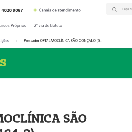
Faça s
Canais de atendimento
4020 9087
ursos Próprios
2º via de Boleto
ições
Prestador OFTALMOCLÍNICA SÃO GONÇALO (55004164-2)
s
MOCLÍNICA SÃO