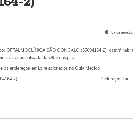
164-2)
07 de agosto
ador OFTALMOCLÍNICA SÃO GONÇALO (55004164-2), estará habili
cia na especialidade de Oftalmologia.
 e os endereços estão relacionados no Guia Médico
 GONÇALO (55004164-2).
Endereço:
Rua