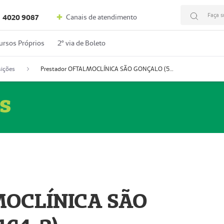
Faça s
Canais de atendimento
4020 9087
ursos Próprios
2º via de Boleto
ições
Prestador OFTALMOCLÍNICA SÃO GONÇALO (55004164-2)
s
MOCLÍNICA SÃO