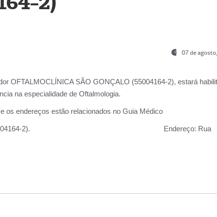
164-2)
07 de agosto
ador OFTALMOCLÍNICA SÃO GONÇALO (55004164-2), estará habili
cia na especialidade de Oftalmologia.
 e os endereços estão relacionados no Guia Médico
 GONÇALO (55004164-2).
Endereço:
Rua