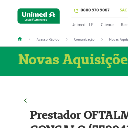
0800 970 9087
SAC
Unimed - LF
Cliente
Rec
Acesso Rápido
Comunicação
Novas Aquis
Novas Aquisiçõe
Prestador OFTAL