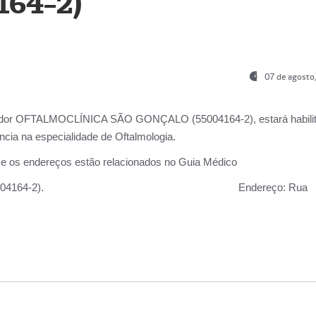
164-2)
07 de agosto
ador OFTALMOCLÍNICA SÃO GONÇALO (55004164-2), estará habili
cia na especialidade de Oftalmologia.
 e os endereços estão relacionados no Guia Médico
 GONÇALO (55004164-2).
Endereço:
Rua