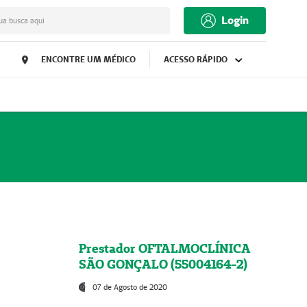
Login
ua busca aqui
ENCONTRE UM MÉDICO
ACESSO RÁPIDO
Prestador OFTALMOCLÍNICA
SÃO GONÇALO (55004164-2)
07 de Agosto de 2020