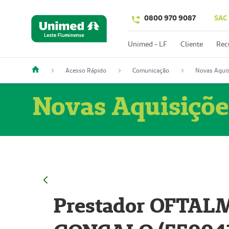
0800 970 9087
SAC
Unimed - LF
Cliente
Rec
Acesso Rápido
Comunicação
Novas Aquis
Novas Aquisiçõe
Prestador OFTAL