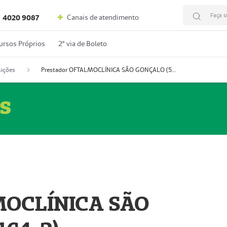
Faça s
Canais de atendimento
4020 9087
ursos Próprios
2º via de Boleto
ições
Prestador OFTALMOCLÍNICA SÃO GONÇALO (55004164-2)
s
MOCLÍNICA SÃO