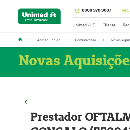
0800 970 9087
SAC
Unimed - LF
Cliente
Rec
Acesso Rápido
Comunicação
Novas Aquis
Novas Aquisiçõe
Prestador OFTAL