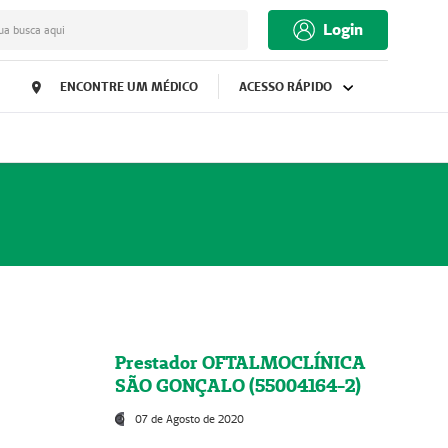
Login
ua busca aqui
ENCONTRE UM MÉDICO
ACESSO RÁPIDO
Prestador OFTALMOCLÍNICA
SÃO GONÇALO (55004164-2)
07 de Agosto de 2020