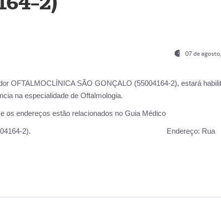
164-2)
07 de agosto
ador OFTALMOCLÍNICA SÃO GONÇALO (55004164-2), estará habili
cia na especialidade de Oftalmologia.
 e os endereços estão relacionados no Guia Médico
 GONÇALO (55004164-2).
Endereço:
Rua