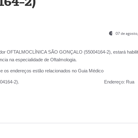
164-2)
07 de agosto
ador OFTALMOCLÍNICA SÃO GONÇALO (55004164-2), estará habili
cia na especialidade de Oftalmologia.
 e os endereços estão relacionados no Guia Médico
 GONÇALO (55004164-2).
Endereço:
Rua