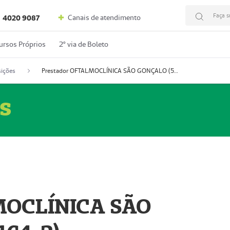
Faça s
Canais de atendimento
4020 9087
ursos Próprios
2º via de Boleto
ições
Prestador OFTALMOCLÍNICA SÃO GONÇALO (55004164-2)
s
MOCLÍNICA SÃO