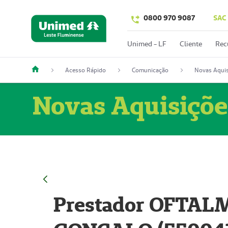
0800 970 9087
SAC
Unimed - LF
Cliente
Rec
Acesso Rápido
Comunicação
Novas Aquis
Novas Aquisiçõe
Prestador OFTAL