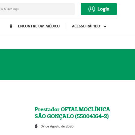
Login
ua busca aqui
ENCONTRE UM MÉDICO
ACESSO RÁPIDO
Prestador OFTALMOCLÍNICA
SÃO GONÇALO (55004164-2)
07 de Agosto de 2020