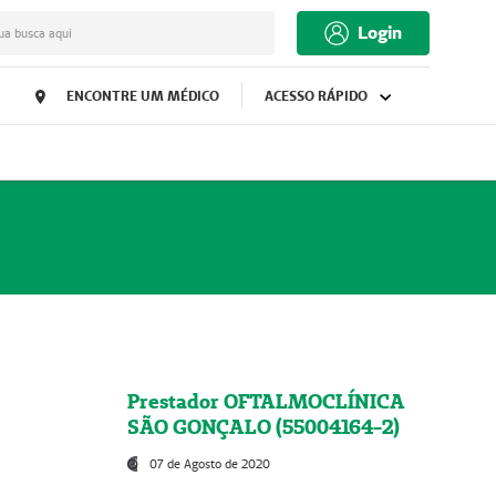
Login
ua busca aqui
ENCONTRE UM MÉDICO
ACESSO RÁPIDO
Prestador OFTALMOCLÍNICA
SÃO GONÇALO (55004164-2)
07 de Agosto de 2020