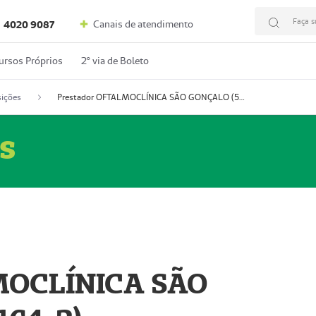
Faça s
Canais de atendimento
4020 9087
ursos Próprios
2º via de Boleto
ições
Prestador OFTALMOCLÍNICA SÃO GONÇALO (55004164-2)
s
MOCLÍNICA SÃO