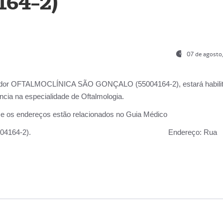
164-2)
07 de agosto
ador OFTALMOCLÍNICA SÃO GONÇALO (55004164-2), estará habili
cia na especialidade de Oftalmologia.
 e os endereços estão relacionados no Guia Médico
 GONÇALO (55004164-2).
Endereço:
Rua