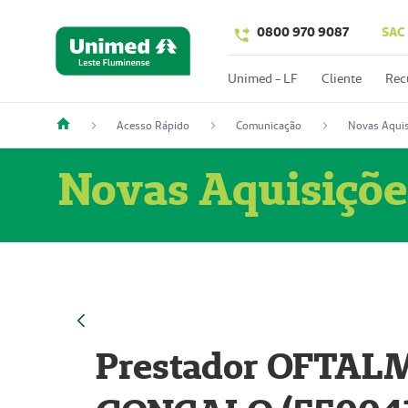
0800 970 9087
SAC
Unimed - LF
Cliente
Rec
Acesso Rápido
Comunicação
Novas Aquis
Novas Aquisiçõe
Prestador OFTAL