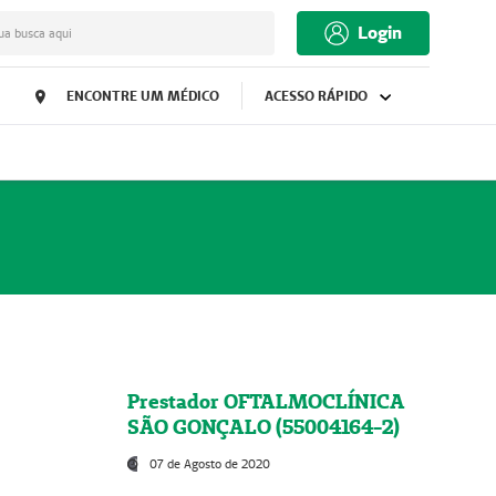
Login
ua busca aqui
ENCONTRE UM MÉDICO
ACESSO RÁPIDO
Prestador OFTALMOCLÍNICA
SÃO GONÇALO (55004164-2)
07 de Agosto de 2020