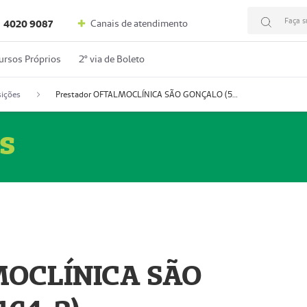
Faça s
Canais de atendimento
4020 9087
ursos Próprios
2º via de Boleto
ições
Prestador OFTALMOCLÍNICA SÃO GONÇALO (55004164-2)
s
MOCLÍNICA SÃO