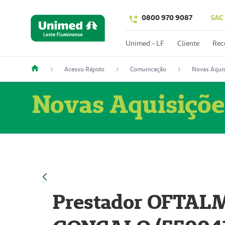
0800 970 9087
SAC
Unimed - LF
Cliente
Rec
Acesso Rápido
Comunicação
Novas Aquis
Novas Aquisiçõe
Prestador OFTAL