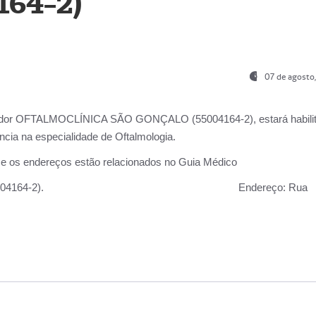
164-2)
07 de agosto
ador OFTALMOCLÍNICA SÃO GONÇALO (55004164-2), estará habili
cia na especialidade de Oftalmologia.
 e os endereços estão relacionados no Guia Médico
 GONÇALO (55004164-2).
Endereço:
Rua