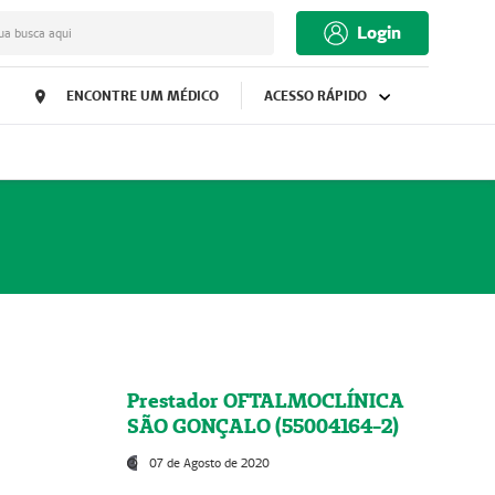
Login
ua busca aqui
ENCONTRE UM MÉDICO
ACESSO RÁPIDO
Prestador OFTALMOCLÍNICA
SÃO GONÇALO (55004164-2)
07 de Agosto de 2020