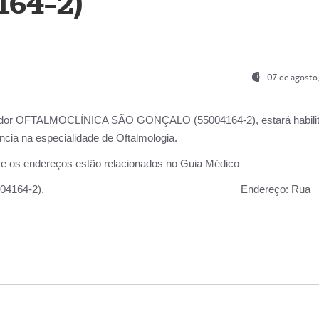
164-2)
07 de agosto
ador OFTALMOCLÍNICA SÃO GONÇALO (55004164-2), estará habili
cia na especialidade de Oftalmologia.
 e os endereços estão relacionados no Guia Médico
 GONÇALO (55004164-2).
Endereço:
Rua