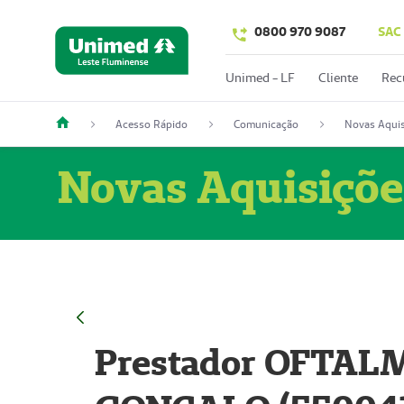
0800 970 9087
SAC
Unimed - LF
Cliente
Rec
Acesso Rápido
Comunicação
Novas Aquis
Novas Aquisiçõe
Prestador OFTAL