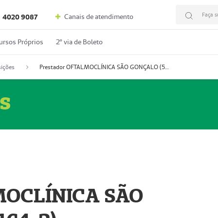
Faça s
Canais de atendimento
4020 9087
ursos Próprios
2º via de Boleto
ições
Prestador OFTALMOCLÍNICA SÃO GONÇALO (55004164-2)
s
MOCLÍNICA SÃO