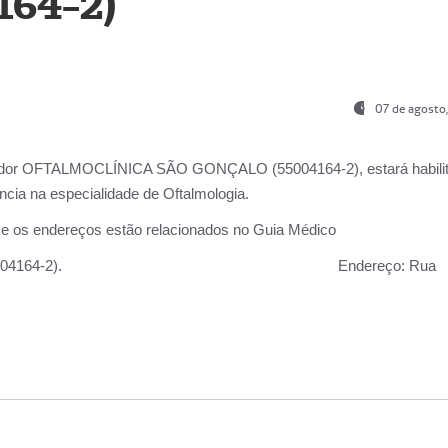
164-2)
07 de agosto
ador OFTALMOCLÍNICA SÃO GONÇALO (55004164-2), estará habili
cia na especialidade de Oftalmologia.
 e os endereços estão relacionados no Guia Médico
 GONÇALO (55004164-2).
Endereço:
Rua