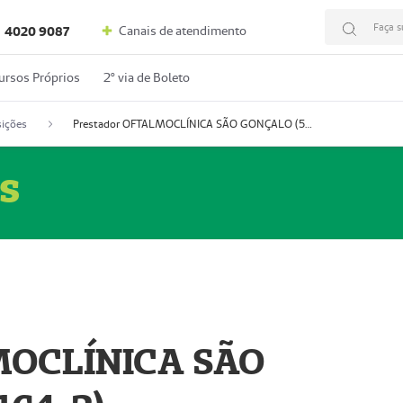
Faça s
Canais de atendimento
4020 9087
ursos Próprios
2º via de Boleto
ições
Prestador OFTALMOCLÍNICA SÃO GONÇALO (55004164-2)
s
MOCLÍNICA SÃO