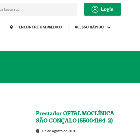
Login
ua busca aqui
ENCONTRE UM MÉDICO
ACESSO RÁPIDO
Prestador OFTALMOCLÍNICA
SÃO GONÇALO (55004164-2)
07 de Agosto de 2020