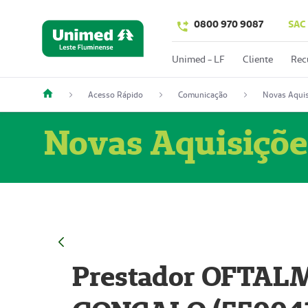
0800 970 9087
SAC
Unimed - LF
Cliente
Rec
Acesso Rápido
Comunicação
Novas Aquis
Novas Aquisiçõe
Prestador OFTAL